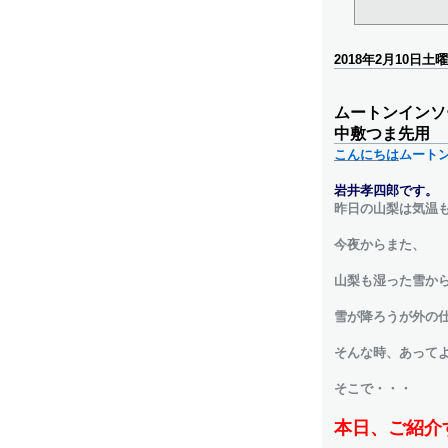
2018年2月10日土
ムートンインソ
中敷つま先用
こんにちは
ムート
岩井孝四郎です。
昨日の山梨は気温
今夜からまた、
山梨も湿った雪か
雪が降ろうが外の仕
そんな時、あって
そこで・・・
本日、ご紹介