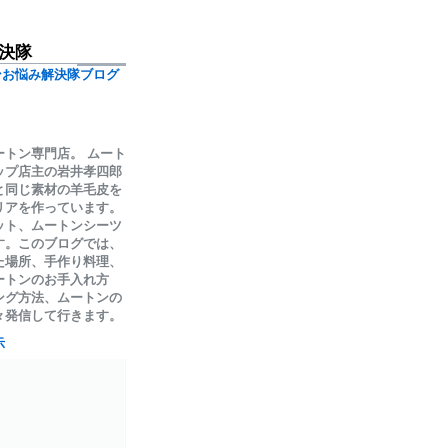
決隊
ンお悩み解決隊ブログ
ートン専門店。 ムート
ップ店主の岩井孝四郎
と同じ素材の羊毛皮を
リアを作っています。
ット、ムートンシーツ
す。このブログでは、
た場所、手作り料理、
ートンのお手入れ方
ング方法、ムートンの
々発信して行きます。
示