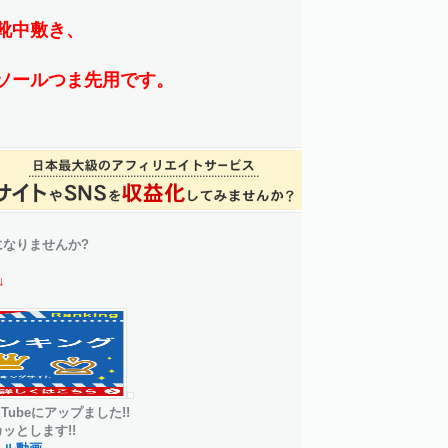
靴中敷き、
ソールつま先用です。
になりませんか?
↓
Tubeにアップました!!
ッとします!!