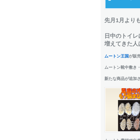
先月1月より
日中のトイレ
増えてきた人
ムートン王国
が販
ムートン靴中敷き
新たな商品が追加