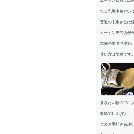
ムートン素材で出
つま先用中敷とい
普通の中敷きとは違
ムートン専門店が
本物の羊毛毛皮10
使い方は簡単です
履きたい靴の中に入
簡単でしょ(笑)
このお手軽さも凄