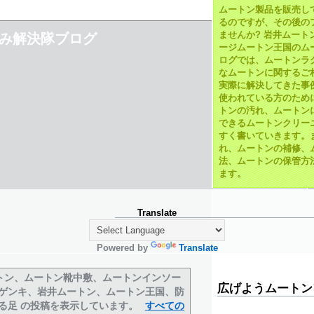
ムートン製品を販売し
るのですが、その後の
ませんか? 岩井ムート
み解決隊ブログ
ージムートン王国のム
ログでは、ムートンラ
なムートンに関するご
実際に解決してきた事
使われている方のため
トンの汚れ、ムートン
できるムートンクリー
すく書いていきます。
れ、ムートンの補修、
法、ムートンの保管方
ます。
Translate
Powered by
Translate
トン、ムートン靴中敷、ムートンインソー
広げようムートン
ゲンキ、岩井ムートン、ムートン王国、防
る足
の投稿を表示しています。
すべての