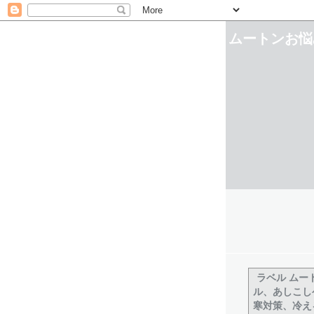
ムートンお悩
ラベル
ムー
ル、あしこし
寒対策、冷え