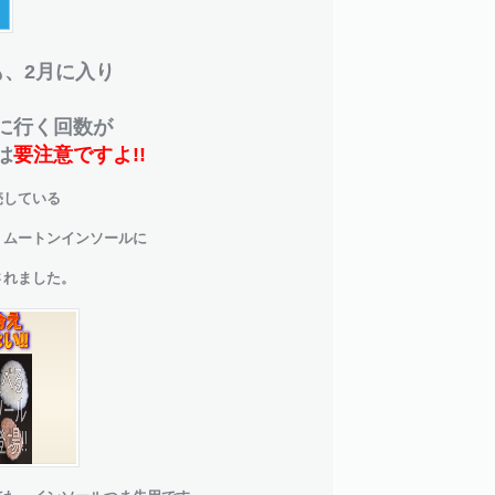
も、2月に入り
に行く回数が
は
要注意ですよ!!
売している
・ムートンインソールに
されました。