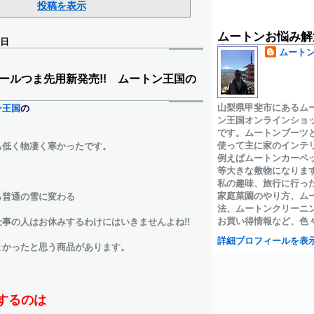
投稿を表示
ムートンお悩み解
曜日
ムート
ールつま先用新発売!! ムートン王国の
山梨県甲斐市にあるム
ン王国
の
ン王国オンラインショ
です。ムートンブーツ
使って主に家のインテ
も低く物凄く寒かったです。
例えばムートンカーペ
等大きな敷物になりま
私の趣味、旅行に行っ
家庭菜園のやり方、ム
ら普通の雪に変わる
法、ムートンクリーニ
お買い得情報など、色
事の人はお休みするわけにはいきませんよね!!
詳細プロフィールを表
よかったと思う商品があります。
するのは