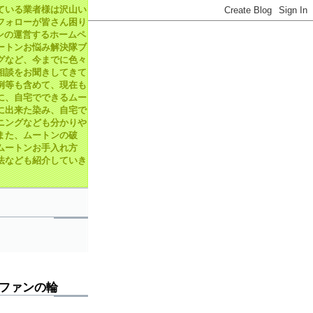
ている業者様は沢山い
フォローが皆さん困り
ンの運営するホームペ
ートンお悩み解決隊ブ
グなど、今までに色々
相談をお聞きしてきて
例等も含めて、現在も
に、自宅でできるムー
に出来た染み、自宅で
ニングなども分かりや
また、ムートンの破
ムートンお手入れ方
法なども紹介していき
ファンの輪