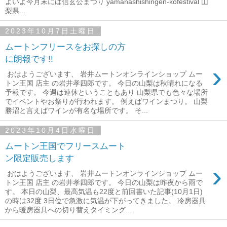
よいよ今月末には信玄公まつり yamanashishingen-kofestival 山
梨県...
2023年10月7日土曜日
ムートンフリースをお探しの方
に朗報です!!
›
おはようございます、 岩井ムートンオンラインショップ ムー
トン王国 店主 の岩井孝四郎です。 今日の山梨は秋晴れになる
予報です。 今週は連休ということもあり 山梨県でも色々な場所
でイベントやお祭りが行われます。 例えばワインまつり。 山梨
勝沼と言えばワインが有名な場所です。 そ...
2023年10月4日水曜日
ムートン王国でフリースムート
ン限定販売します
›
おはようございます、 岩井ムートンオンラインショップ ムー
トン王国 店主 の岩井孝四郎です。 今日の山梨は昨夜から雨で
す。 本日の山梨、最高気温も22度と前回書いた記事(10月1日)
の時は32度 3日位で急激に気温が下がってきました。 冷房器具
から暖房器具への切り替えタイミング...