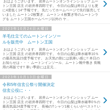
›
おはようございます、 岩井ムートンオンラインショップ ムー
トン王国 店主 の岩井孝四郎です。 今日の山梨は昨日よりも更
に4度低く14°予報です。 先だってホームページで先行販売して
いました ムートン2枚繋ぎ、ムートン４枚繋ぎ等のムートンラ
グを ムートン王国ホームページ以外の ヤ...
2023年10月24日火曜日
羊毛仕立てのムートンインソー
ルを販売中 ムートン王国
›
おはようございます、 岩井ムートンオンラインショップ ムー
トン王国 店主 の岩井孝四郎です。 今日の山梨は降水確率10％
の最高気温23度予報です。 お天気の割には肌寒い感じ!! 本日の
お知らせは・・・ ムートンインソール、ムートン靴中敷き 長靴
用の再販です!! 寒い季節には足元...
2023年10月13日金曜日
令和5年信玄公祭り開催決定
信玄公役に・・
›
おはようございます、 岩井ムートンオンラインショップ ムー
トン王国 店主 の岩井孝四郎です。 今日の山梨は降水確率0％の
最高気温24度予報です。 長袖のTシャツ1枚くらいがベスト!! い